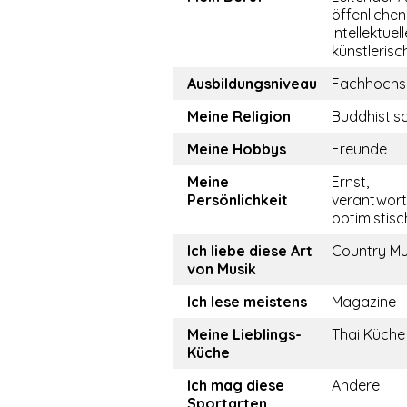
öffenlichen
intellektuel
künstlerisc
Ausbildungsniveau
Fachhochs
Meine Religion
Buddhistis
Meine Hobbys
Freunde
Meine
Ernst,
Persönlichkeit
verantwor
optimistisch
Ich liebe diese Art
Country Mu
von Musik
Ich lese meistens
Magazine
Meine Lieblings-
Thai Küche
Küche
Ich mag diese
Andere
Sportarten