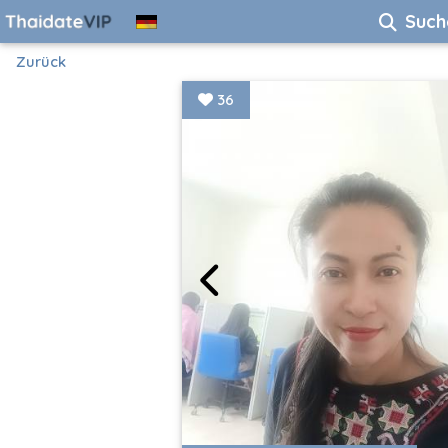
Such
Zurück
36