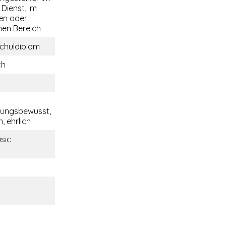
 Dienst, im
len oder
hen Bereich
chuldiplom
ch
tungsbewusst,
, ehrlich
sic