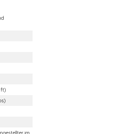
nd
ft)
bs)
ngestellter im