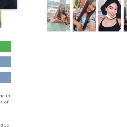
ne to
re of
d 55