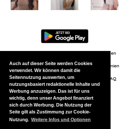
Information
Über uns
Zuschriften/Erfahrungen
Auch auf dieser Seite werden Cookies
Datenschutzerklärung
AGB
Datenschutzrichtlinien
verwendet. Wir können damit die
Seitennutzung auswerten, um
Nehmen Sie Kontakt mit uns auf
Affiliation
FAQ
nutzungsbasiert redaktionelle Inhalte und
Werbung anzuzeigen. Das ist für uns
Unsere anderen Websites
wichtig, denn unser Angebot finanziert
sich durch Werbung. Die Nutzung der
BlackAndBeauties
RussianKisses
Seite gilt als Zustimmung zur Cookie-
Nutzung.
Weitere Infos und Optionen
Copyright 2026 thaidatevip