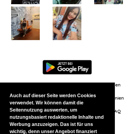
Information
Über uns
Zuschriften/Erfahrungen
Auch auf dieser Seite werden Cookies
Datenschutzerklärung
AGB
Datenschutzrichtlinien
verwendet. Wir können damit die
Seitennutzung auswerten, um
Nehmen Sie Kontakt mit uns auf
Affiliation
FAQ
nutzungsbasiert redaktionelle Inhalte und
Werbung anzuzeigen. Das ist für uns
Unsere anderen Websites
wichtig, denn unser Angebot finanziert