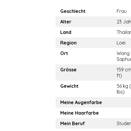
Geschlecht
Frau
Alter
23 Jah
Land
Thaila
Region
Loei
Ort
Wang
Saphu
Grösse
159 cm
ft)
Gewicht
56 kg 
lbs)
Meine Augenfarbe
Meine Haarfarbe
Mein Beruf
Stude