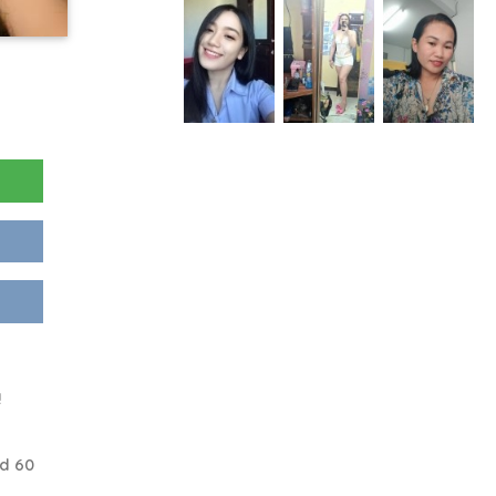
!
d 60