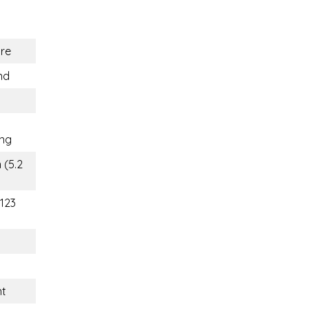
re
nd
ng
 (5.2
(123
nt