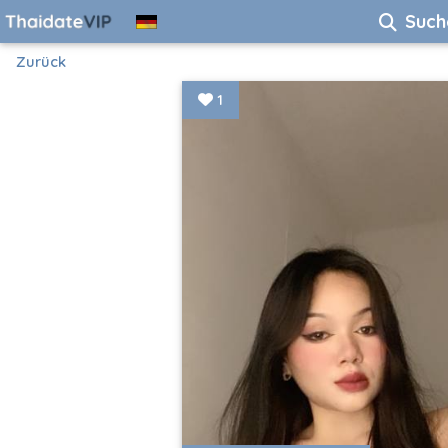
Such
Zurück
1