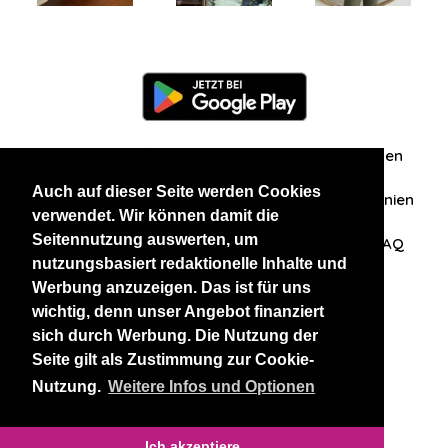
Information
Über uns
Zuschriften/Erfahrungen
Auch auf dieser Seite werden Cookies
Datenschutzerklärung
AGB
Datenschutzrichtlinien
verwendet. Wir können damit die
Seitennutzung auswerten, um
Nehmen Sie Kontakt mit uns auf
Affiliation
FAQ
nutzungsbasiert redaktionelle Inhalte und
Werbung anzuzeigen. Das ist für uns
Unsere anderen Websites
wichtig, denn unser Angebot finanziert
sich durch Werbung. Die Nutzung der
BlackAndBeauties
RussianKisses
Seite gilt als Zustimmung zur Cookie-
Nutzung.
Weitere Infos und Optionen
Copyright 2026 thaidatevip
Ich akzeptiere