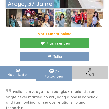
Araya, 37 Jahre
Vor 1 Monat online
Flash senden
Teilen
(1)
Nachrichten
Profil
Fotoalben
Hello,I am Araya from bangkok Thailand , I am
single never married no kid , living alone in bangkok ,
and i am looking for serious relationship and
friendship