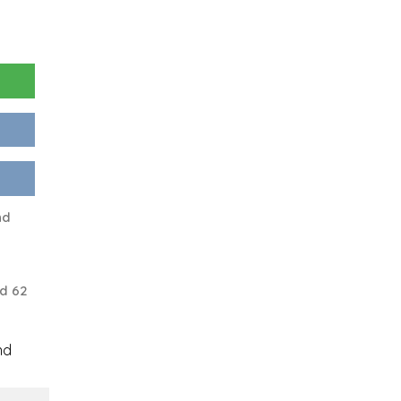
nd
d 62
nd