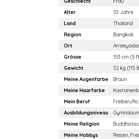
Geschlecht
Frau
Alter
53 Jahre
Land
Thailand
Region
Bangkok
Ort
Arreeyad
Grösse
153 cm (5 f
Gewicht
52 kg (115 l
Meine Augenfarbe
Braun
Meine Haarfarbe
Kastanien
Mein Beruf
Freiberufli
Ausbildungsniveau
Gymnasiu
Meine Religion
Buddhistis
Meine Hobbys
Reisen, Fre