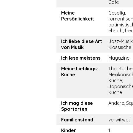
Cafe
Meine
Gesellig,
Persönlichkeit
romantisch
optimistisc
ehrlich, fre
Ich liebe diese Art
Jazz-Musik
von Musik
Klassische
Ich lese meistens
Magazine
Meine Lieblings-
Thai Küche
Küche
Mexikanisc
Küche,
Japanisch
Küche
Ich mag diese
Andere, Sq
Sportarten
Familienstand
verwitwet
Kinder
1