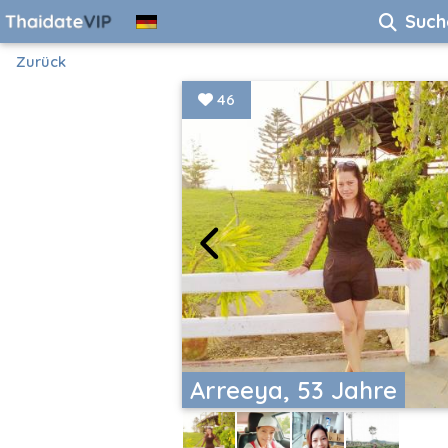
Such
Zurück
46
Arreeya, 53 Jahre