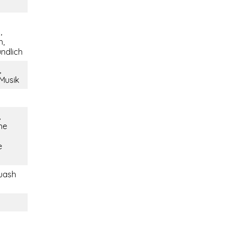
,
h,
undlich
,
 Musik
,
he
e
uash