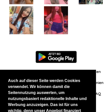
Information
Über uns
Zuschriften/Erfahrungen
Auch auf dieser Seite werden Cookies
Datenschutzerklärung
AGB
Datenschutzrichtlinien
verwendet. Wir können damit die
Seitennutzung auswerten, um
Nehmen Sie Kontakt mit uns auf
Affiliation
FAQ
nutzungsbasiert redaktionelle Inhalte und
Werbung anzuzeigen. Das ist für uns
Unsere anderen Websites
wichtig, denn unser Angebot finanziert