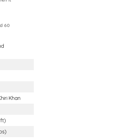
d 60
nd
hiri Khan
ft)
lbs)