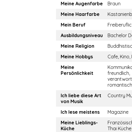
Meine Augenfarbe
Braun
Meine Haarfarbe
Kastanien
Mein Beruf
Freiberufli
Ausbildungsniveau
Bachelor D
Meine Religion
Buddhistis
Meine Hobbys
Cafe, Kino,
Meine
Kommunikat
Persönlichkeit
freundlich,
verantwor
romantisc
Ich liebe diese Art
Country Mu
von Musik
Ich lese meistens
Magazine
Meine Lieblings-
Französisc
Küche
Thai Küche