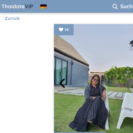
Such
Zurück
14