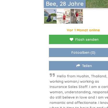
Bee, 28 Jahre
Vor 1 Monat online
Flash senden
Fotoalben
(0)
Teilen
Hello from Huahin, Thailand,
working woman,i working as
Insurance Sales Staff. I am a car
woman, understanding, responsib
do still believe in love and I am v
romantic and affectionate. I kno
when it is time to have fun and w