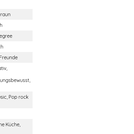
braun
ch
egree
ch
 Freunde
iv,
tungsbewusst,
h
sic, Pop rock
he Küche,