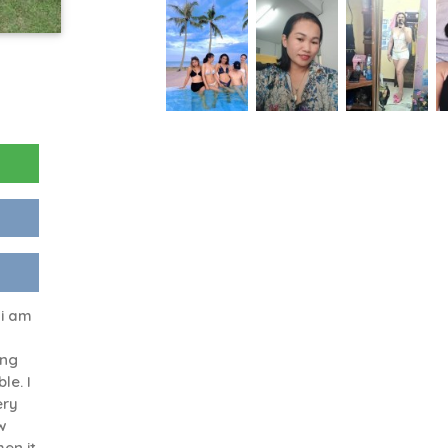
 i am
ing
le. I
ery
w
hen it