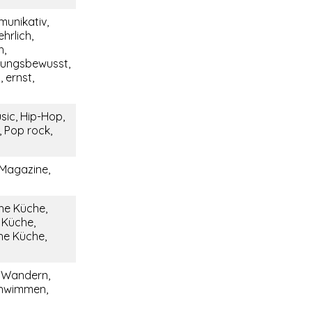
munikativ,
ehrlich,
h,
tungsbewusst,
 ernst,
sic, Hip-Hop,
 Pop rock,
 Magazine,
he Küche,
e Küche,
he Küche,
, Wandern,
chwimmen,