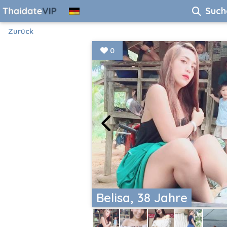
Such
Zurück
0
Belisa, 38 Jahre