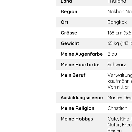
Land
Thailand
Region
Nakhon Na
Ort
Bangkok
Grösse
168 cm (5.5 
Gewicht
65 kg (143 l
Meine Augenfarbe
Blau
Meine Haarfarbe
Schwarz
Mein Beruf
Verwaltun
kaufmännis
Vermittler
Ausbildungsniveau
Master De
Meine Religion
Christlich
Meine Hobbys
Cafe, Kino,
Natur, Freu
Reisen