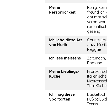
Meine
Ruhig, kom
Persönlichkeit
freundlich, 
optimistisc
verantwor
romantisch,
gesellig
Ich liebe diese Art
Country Mu
von Musik
Jazz-Musik,
Reggae
Ich lese meistens
Zeitungen,
Romane
Meine Lieblings-
Französisc
Küche
Italienisch
Mexikanisc
Thai Küche
Ich mag diese
Basketball
Sportarten
Fußball, S
Tennis