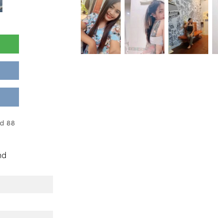
d 88
nd