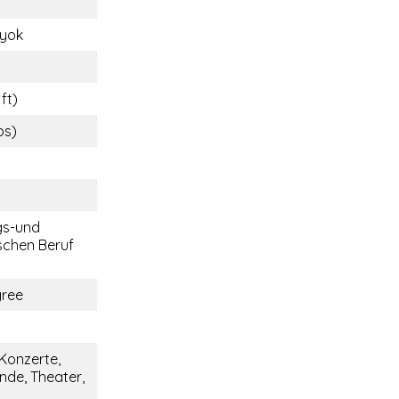
yok
ft)
bs)
gs-und
chen Beruf
gree
 Konzerte,
nde, Theater,