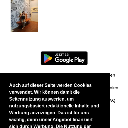
Information
Über uns
Zuschriften/Erfahrungen
Auch auf dieser Seite werden Cookies
Datenschutzerklärung
AGB
Datenschutzrichtlinien
verwendet. Wir können damit die
Seitennutzung auswerten, um
Nehmen Sie Kontakt mit uns auf
Affiliation
FAQ
nutzungsbasiert redaktionelle Inhalte und
Werbung anzuzeigen. Das ist für uns
Unsere anderen Websites
wichtig, denn unser Angebot finanziert
sich durch Werbung. Die Nutzung der