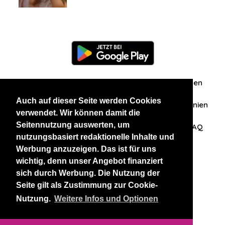
Information
Über uns
Zuschriften/Erfahrungen
Auch auf dieser Seite werden Cookies
Datenschutzerklärung
AGB
Datenschutzrichtlinien
verwendet. Wir können damit die
Seitennutzung auswerten, um
Nehmen Sie Kontakt mit uns auf
Affiliation
FAQ
nutzungsbasiert redaktionelle Inhalte und
Werbung anzuzeigen. Das ist für uns
Unsere anderen Websites
wichtig, denn unser Angebot finanziert
sich durch Werbung. Die Nutzung der
BlackAndBeauties
RussianKisses
Seite gilt als Zustimmung zur Cookie-
Nutzung.
Weitere Infos und Optionen
Copyright 2026 thaidatevip