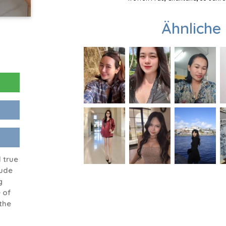
Ähnliche 
d true
iude
g
 of
the