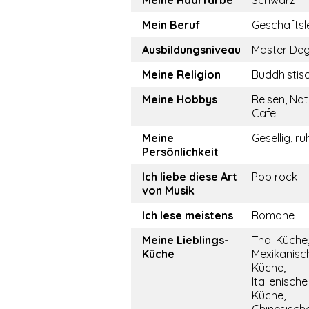
Meine Haarfarbe
Schwarz
Mein Beruf
Geschäftsle
Ausbildungsniveau
Master De
Meine Religion
Buddhistis
Meine Hobbys
Reisen, Nat
Cafe
Meine
Gesellig, ru
Persönlichkeit
Ich liebe diese Art
Pop rock
von Musik
Ich lese meistens
Romane
Meine Lieblings-
Thai Küche
Küche
Mexikanisc
Küche,
Italienische
Küche,