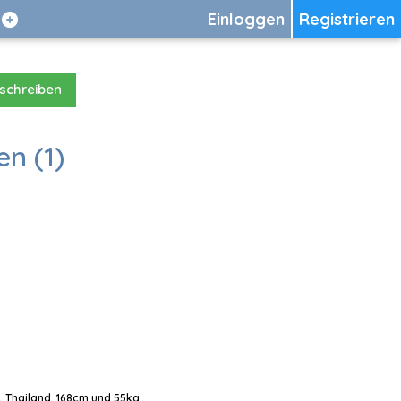
Einloggen
Registrieren
 schreiben
en (1)
, Thailand, 168cm und 55kg