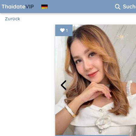
Such
Zurück
1