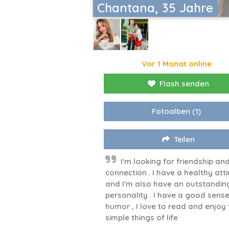
Chantana, 35 Jahre
Vor 1 Monat online
Flash senden
Fotoalben
(1)
Teilen
I'm looking for friendship an
connection . I have a healthy att
and I'm also have an outstandin
personality . I have a good sense
humor , I love to read and enjoy 
simple things of life