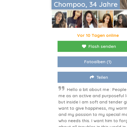
Chompoo, 34 Jahre
Vor 10 Tagen online
Flash senden
Fotoalben
(1)
Teilen
Hello a bit about me : People
me as an active and purposeful 
but inside I am soft and tender gir
want to give happiness, my war
and my passion to my special m
who needs this. I want him to for
about all troubles in this world i