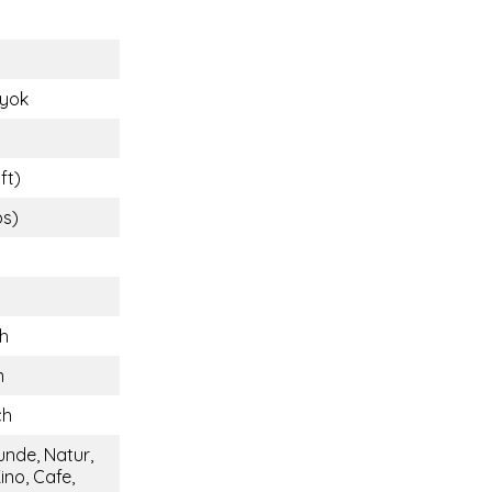
yok
ft)
bs)
ch
m
ch
unde, Natur,
ino, Cafe,