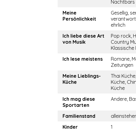
Nachtbars
Meine
Gesellig, se
Persönlichkeit
verantwor
ehrlich
Ich liebe diese Art
Pop rock, 
von Musik
Country Mu
Klassische
Ich lese meistens
Romane, M
Zeitungen
Meine Lieblings-
Thai Küche,
Küche
Küche, Chi
Küche
Ich mag diese
Andere, Ba
Sportarten
Familienstand
alleinstehe
Kinder
1