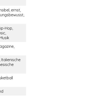
nsibel, ernst,
tungsbewusst,
Hip-Hop,
sic,
 Musik
agazine,
 Italienische
nesische
sketball
nd