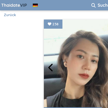
Such
Zurück
238