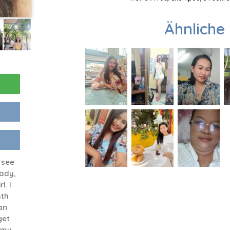
Ähnliche 
 see
lady,
l. I
mth
an
get
n my