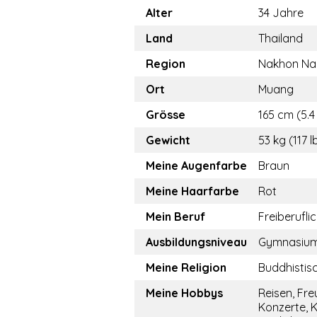
Alter
34 Jahre
Land
Thailand
Region
Nakhon Na
Ort
Muang
Grösse
165 cm (5.4 
Gewicht
53 kg (117 l
Meine Augenfarbe
Braun
Meine Haarfarbe
Rot
Mein Beruf
Freiberufli
Ausbildungsniveau
Gymnasiu
Meine Religion
Buddhistis
Meine Hobbys
Reisen, Fre
Konzerte, K