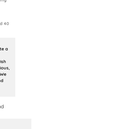
d 40
te a
ish
ious,
 We
nd
nd