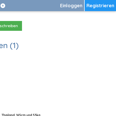
Einloggen
Registrieren
 schreiben
en (1)
, Thailand, 165cm und 53kg