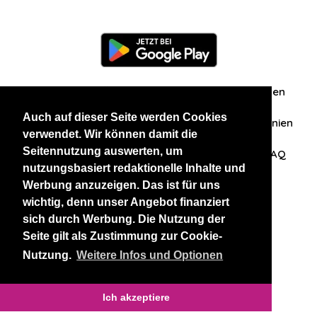
Information
Über uns
Zuschriften/Erfahrungen
Auch auf dieser Seite werden Cookies
Datenschutzerklärung
AGB
Datenschutzrichtlinien
verwendet. Wir können damit die
Seitennutzung auswerten, um
Nehmen Sie Kontakt mit uns auf
Affiliation
FAQ
nutzungsbasiert redaktionelle Inhalte und
Werbung anzuzeigen. Das ist für uns
Unsere anderen Websites
wichtig, denn unser Angebot finanziert
sich durch Werbung. Die Nutzung der
BlackAndBeauties
RussianKisses
Seite gilt als Zustimmung zur Cookie-
Nutzung.
Weitere Infos und Optionen
Copyright 2026 thaidatevip
Ich akzeptiere