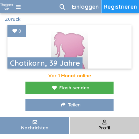
Einloggen
Registrieren
Zurück
0
Chotikarn, 39 Jahre
Vor 1 Monat online
Flash senden
Teilen
Nachrichten
Profil