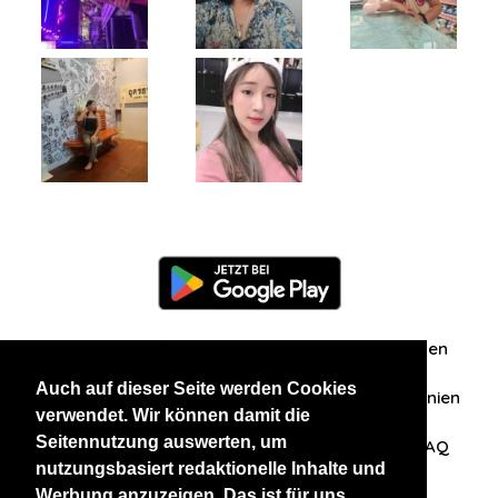
Information
Über uns
Zuschriften/Erfahrungen
Auch auf dieser Seite werden Cookies
Datenschutzerklärung
AGB
Datenschutzrichtlinien
verwendet. Wir können damit die
Seitennutzung auswerten, um
Nehmen Sie Kontakt mit uns auf
Affiliation
FAQ
nutzungsbasiert redaktionelle Inhalte und
Werbung anzuzeigen. Das ist für uns