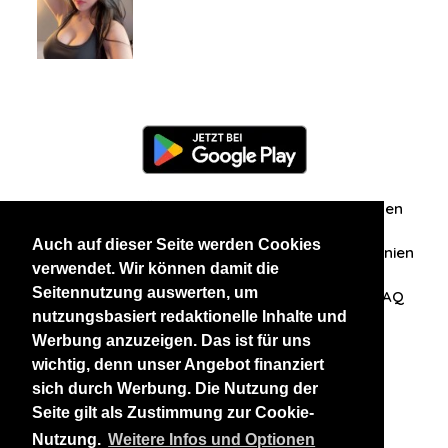
Information
Über uns
Zuschriften/Erfahrungen
Auch auf dieser Seite werden Cookies
Datenschutzerklärung
AGB
Datenschutzrichtlinien
verwendet. Wir können damit die
Seitennutzung auswerten, um
Nehmen Sie Kontakt mit uns auf
Affiliation
FAQ
nutzungsbasiert redaktionelle Inhalte und
Werbung anzuzeigen. Das ist für uns
Unsere anderen Websites
wichtig, denn unser Angebot finanziert
sich durch Werbung. Die Nutzung der
BlackAndBeauties
RussianKisses
Seite gilt als Zustimmung zur Cookie-
Nutzung.
Weitere Infos und Optionen