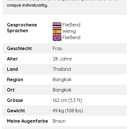
unique individuality.
Gesprochene
Fließend
Sprachen
Wenig
Fließend
Geschlecht
Frau
Alter
28 Jahre
Land
Thailand
Region
Bangkok
Ort
Bangkok
Grösse
162 cm (5.3 ft)
Gewicht
49 kg (108 lbs)
Meine Augenfarbe
Braun