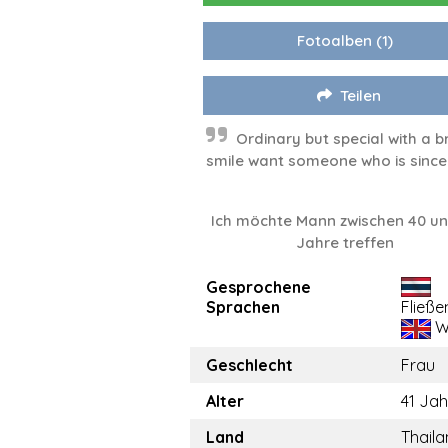
Fotoalben
(1)
Teilen
Ordinary but special with a b
smile want someone who is since
Ich möchte Mann zwischen 40 un
Jahre treffen
Gesprochene
Sprachen
Fließe
W
Geschlecht
Frau
Alter
41 Jah
Land
Thail