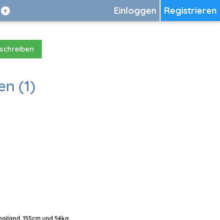
Einloggen
Registrieren
 schreiben
en (1)
Thailand, 155cm und 54kg