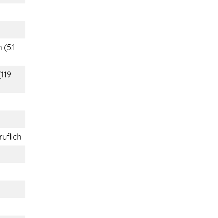
 (5.1
(119
ruflich