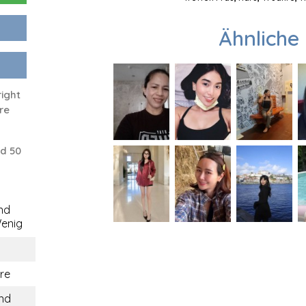
Ähnliche 
right
re
d 50
nd
enig
re
and