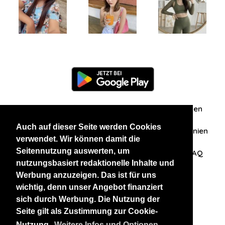
Information
Über uns
Zuschriften/Erfahrungen
Auch auf dieser Seite werden Cookies
Datenschutzerklärung
AGB
Datenschutzrichtlinien
verwendet. Wir können damit die
Seitennutzung auswerten, um
Nehmen Sie Kontakt mit uns auf
Affiliation
FAQ
nutzungsbasiert redaktionelle Inhalte und
Werbung anzuzeigen. Das ist für uns
Unsere anderen Websites
wichtig, denn unser Angebot finanziert
sich durch Werbung. Die Nutzung der
BlackAndBeauties
RussianKisses
Seite gilt als Zustimmung zur Cookie-
Nutzung.
Weitere Infos und Optionen