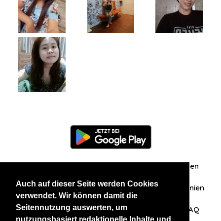
Information
Über uns
Zuschriften/Erfahrungen
Auch auf dieser Seite werden Cookies
Datenschutzerklärung
AGB
Datenschutzrichtlinien
verwendet. Wir können damit die
Seitennutzung auswerten, um
Nehmen Sie Kontakt mit uns auf
Affiliation
FAQ
nutzungsbasiert redaktionelle Inhalte und