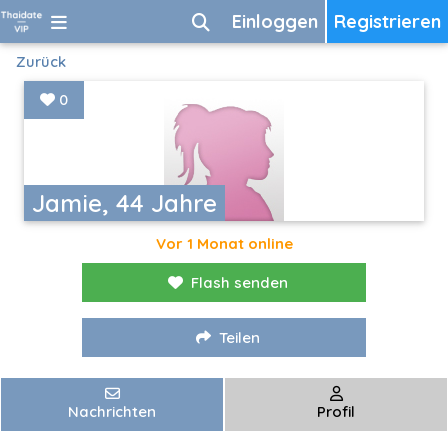
Einloggen
Registrieren
Zurück
0
Jamie, 44 Jahre
Vor 1 Monat online
Flash senden
Teilen
Nachrichten
Profil