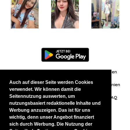
Information
Über uns
Zuschriften/Erfahrungen
Auch auf dieser Seite werden Cookies
Datenschutzerklärung
AGB
Datenschutzrichtlinien
verwendet. Wir können damit die
Seitennutzung auswerten, um
Nehmen Sie Kontakt mit uns auf
Affiliation
FAQ
nutzungsbasiert redaktionelle Inhalte und
Werbung anzuzeigen. Das ist für uns
Unsere anderen Websites
wichtig, denn unser Angebot finanziert
sich durch Werbung. Die Nutzung der
BlackAndBeauties
RussianKisses