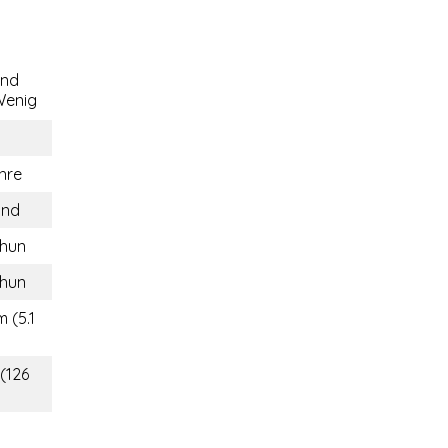
end
enig
hre
and
hun
hun
 (5.1
 (126