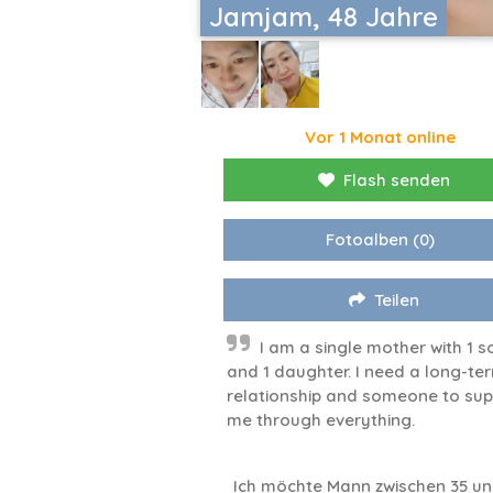
Jamjam, 48 Jahre
Vor 1 Monat online
Flash senden
Fotoalben
(0)
Teilen
I am a single mother with 1 s
and 1 daughter. I need a long-te
relationship and someone to sup
me through everything.
Ich möchte Mann zwischen 35 un