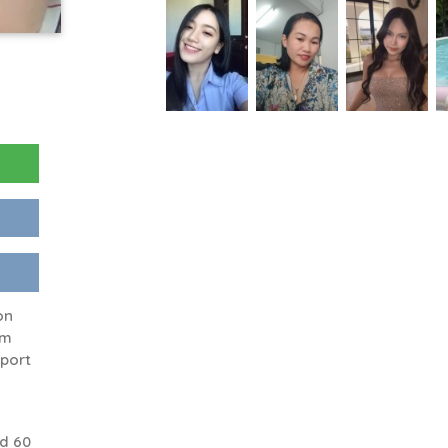
on
rm
port
d 60