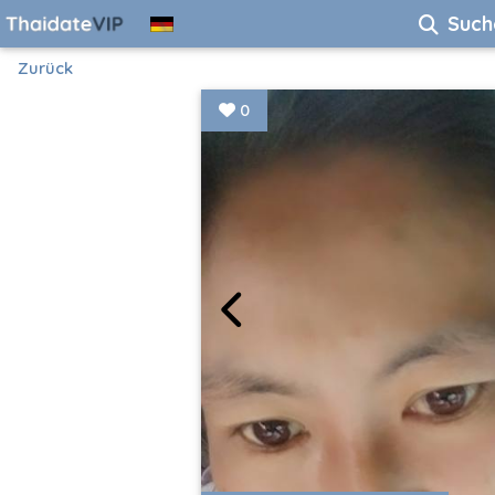
Such
Zurück
0