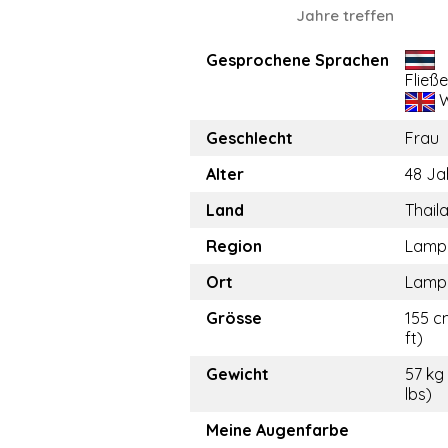
Jahre treffen
Gesprochene Sprachen
Fließ
W
Geschlecht
Frau
Alter
48 Ja
Land
Thail
Region
Lamp
Ort
Lamp
Grösse
155 cm
ft)
Gewicht
57 kg
lbs)
Meine Augenfarbe