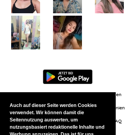
Information
Über uns
Zuschriften/Erfahrungen
Auch auf dieser Seite werden Cookies
Datenschutzerklärung
AGB
Datenschutzrichtlinien
verwendet. Wir können damit die
Seitennutzung auswerten, um
Nehmen Sie Kontakt mit uns auf
Affiliation
FAQ
nutzungsbasiert redaktionelle Inhalte und
Werbung anzuzeigen. Das ist für uns