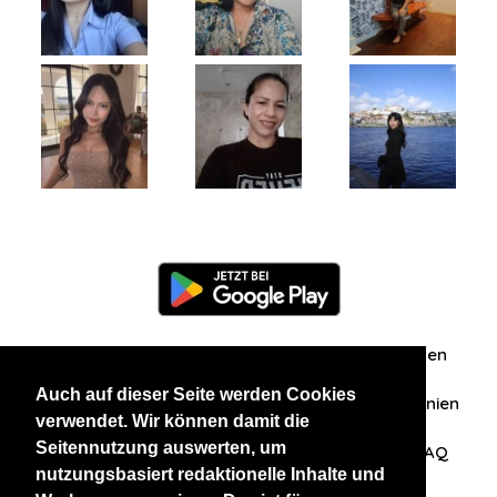
Information
Über uns
Zuschriften/Erfahrungen
Auch auf dieser Seite werden Cookies
Datenschutzerklärung
AGB
Datenschutzrichtlinien
verwendet. Wir können damit die
Seitennutzung auswerten, um
Nehmen Sie Kontakt mit uns auf
Affiliation
FAQ
nutzungsbasiert redaktionelle Inhalte und