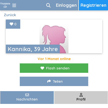
Einloggen
Registrieren
Zurück
0
Kannika, 39 Jahre
Vor 1 Monat online
Flash senden
Teilen
Nachrichten
Profil