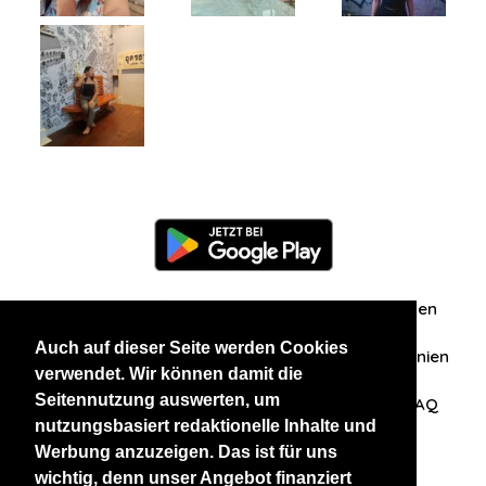
Information
Über uns
Zuschriften/Erfahrungen
Auch auf dieser Seite werden Cookies
Datenschutzerklärung
AGB
Datenschutzrichtlinien
verwendet. Wir können damit die
Seitennutzung auswerten, um
Nehmen Sie Kontakt mit uns auf
Affiliation
FAQ
nutzungsbasiert redaktionelle Inhalte und
Werbung anzuzeigen. Das ist für uns
Unsere anderen Websites
wichtig, denn unser Angebot finanziert