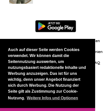
Information
Über uns
Zuschriften/Erfahrungen
Auch auf dieser Seite werden Cookies
Datenschutzerklärung
AGB
Datenschutzrichtlinien
verwendet. Wir können damit die
Seitennutzung auswerten, um
Nehmen Sie Kontakt mit uns auf
Affiliation
FAQ
nutzungsbasiert redaktionelle Inhalte und
Werbung anzuzeigen. Das ist für uns
Unsere anderen Websites
wichtig, denn unser Angebot finanziert
sich durch Werbung. Die Nutzung der
BlackAndBeauties
RussianKisses
Seite gilt als Zustimmung zur Cookie-
Nutzung.
Weitere Infos und Optionen
Copyright 2026 thaidatevip