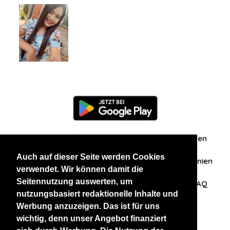
Information
Über uns
Zuschriften/Erfahrungen
Auch auf dieser Seite werden Cookies
Datenschutzerklärung
AGB
Datenschutzrichtlinien
verwendet. Wir können damit die
Seitennutzung auswerten, um
Nehmen Sie Kontakt mit uns auf
Affiliation
FAQ
nutzungsbasiert redaktionelle Inhalte und
Werbung anzuzeigen. Das ist für uns
Unsere anderen Websites
wichtig, denn unser Angebot finanziert