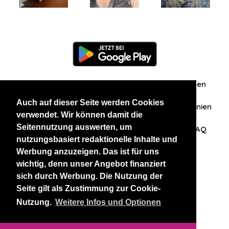
Information
Über uns
Zuschriften/Erfahrungen
Auch auf dieser Seite werden Cookies
Datenschutzerklärung
AGB
Datenschutzrichtlinien
verwendet. Wir können damit die
Seitennutzung auswerten, um
Nehmen Sie Kontakt mit uns auf
Affiliation
FAQ
nutzungsbasiert redaktionelle Inhalte und
Werbung anzuzeigen. Das ist für uns
Unsere anderen Websites
wichtig, denn unser Angebot finanziert
sich durch Werbung. Die Nutzung der
BlackAndBeauties
RussianKisses
Seite gilt als Zustimmung zur Cookie-
Nutzung.
Weitere Infos und Optionen
Copyright 2026 thaidatevip