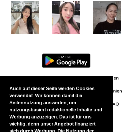
Information
Über uns
Zuschriften/Erfahrungen
Auch auf dieser Seite werden Cookies
Datenschutzerklärung
AGB
Datenschutzrichtlinien
verwendet. Wir können damit die
Seitennutzung auswerten, um
Nehmen Sie Kontakt mit uns auf
Affiliation
FAQ
nutzungsbasiert redaktionelle Inhalte und
Werbung anzuzeigen. Das ist für uns
Unsere anderen Websites
wichtig, denn unser Angebot finanziert
sich durch Werbung. Die Nutzung der