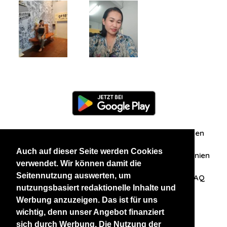
Information
Über uns
Zuschriften/Erfahrungen
Auch auf dieser Seite werden Cookies
Datenschutzerklärung
AGB
Datenschutzrichtlinien
verwendet. Wir können damit die
Seitennutzung auswerten, um
Nehmen Sie Kontakt mit uns auf
Affiliation
FAQ
nutzungsbasiert redaktionelle Inhalte und
Werbung anzuzeigen. Das ist für uns
Unsere anderen Websites
wichtig, denn unser Angebot finanziert
sich durch Werbung. Die Nutzung der