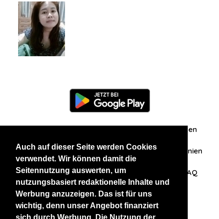
Information
Über uns
Zuschriften/Erfahrungen
Auch auf dieser Seite werden Cookies
Datenschutzerklärung
AGB
Datenschutzrichtlinien
verwendet. Wir können damit die
Seitennutzung auswerten, um
Nehmen Sie Kontakt mit uns auf
Affiliation
FAQ
nutzungsbasiert redaktionelle Inhalte und
Werbung anzuzeigen. Das ist für uns
Unsere anderen Websites
wichtig, denn unser Angebot finanziert
sich durch Werbung. Die Nutzung der