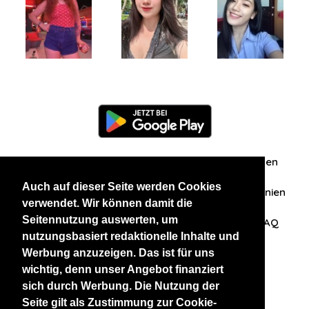
Information
Über uns
Zuschriften/Erfahrungen
Auch auf dieser Seite werden Cookies
Datenschutzerklärung
AGB
Datenschutzrichtlinien
verwendet. Wir können damit die
Seitennutzung auswerten, um
Nehmen Sie Kontakt mit uns auf
Affiliation
FAQ
nutzungsbasiert redaktionelle Inhalte und
Werbung anzuzeigen. Das ist für uns
Unsere anderen Websites
wichtig, denn unser Angebot finanziert
sich durch Werbung. Die Nutzung der
BlackAndBeauties
RussianKisses
Seite gilt als Zustimmung zur Cookie-