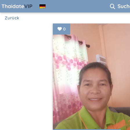
Such
Zurück
0