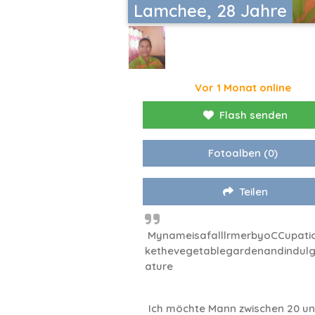
Lamchee, 28 Jahre
Vor 1 Monat online
Flash senden
Fotoalben
(0)
Teilen
MynameisafalllrmerbyoCCupatio
kethevegetablegardenandindulg
ature
Ich möchte Mann zwischen 20 un