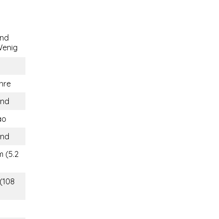
end
enig
hre
and
ao
and
m (5.2
 (108