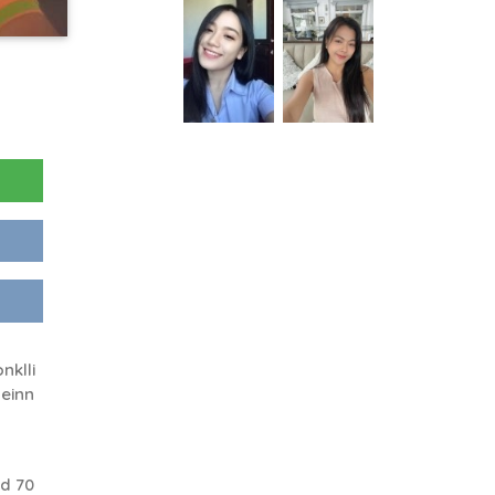
nklli
einn
d 70