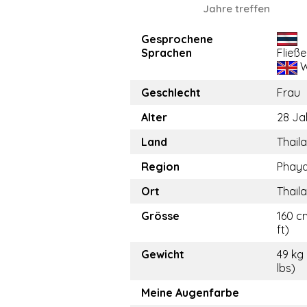
Jahre treffen
Gesprochene
Sprachen
Fließ
W
Geschlecht
Frau
Alter
28 Ja
Land
Thail
Region
Phay
Ort
Thail
Grösse
160 c
ft)
Gewicht
49 kg
lbs)
Meine Augenfarbe