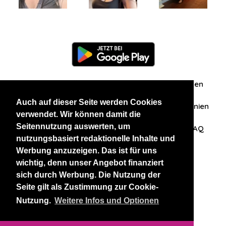
Information
Über uns
Zuschriften/Erfahrungen
Auch auf dieser Seite werden Cookies
Datenschutzerklärung
AGB
Datenschutzrichtlinien
verwendet. Wir können damit die
Seitennutzung auswerten, um
Nehmen Sie Kontakt mit uns auf
Affiliation
FAQ
nutzungsbasiert redaktionelle Inhalte und
Werbung anzuzeigen. Das ist für uns
Unsere anderen Websites
wichtig, denn unser Angebot finanziert
sich durch Werbung. Die Nutzung der
BlackAndBeauties
RussianKisses
Seite gilt als Zustimmung zur Cookie-
Nutzung.
Weitere Infos und Optionen
Copyright 2026 thaidatevip