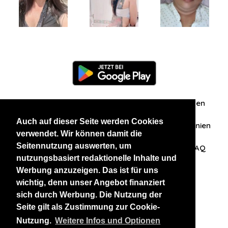
Information
Über uns
Zuschriften/Erfahrungen
Auch auf dieser Seite werden Cookies
Datenschutzerklärung
AGB
Datenschutzrichtlinien
verwendet. Wir können damit die
Seitennutzung auswerten, um
Nehmen Sie Kontakt mit uns auf
Affiliation
FAQ
nutzungsbasiert redaktionelle Inhalte und
Werbung anzuzeigen. Das ist für uns
Unsere anderen Websites
wichtig, denn unser Angebot finanziert
sich durch Werbung. Die Nutzung der
BlackAndBeauties
RussianKisses
Seite gilt als Zustimmung zur Cookie-
Nutzung.
Weitere Infos und Optionen