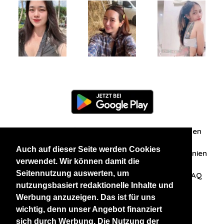
Information
Über uns
Zuschriften/Erfahrungen
Auch auf dieser Seite werden Cookies
Datenschutzerklärung
AGB
Datenschutzrichtlinien
verwendet. Wir können damit die
Seitennutzung auswerten, um
Nehmen Sie Kontakt mit uns auf
Affiliation
FAQ
nutzungsbasiert redaktionelle Inhalte und
Werbung anzuzeigen. Das ist für uns
Unsere anderen Websites
wichtig, denn unser Angebot finanziert
sich durch Werbung. Die Nutzung der