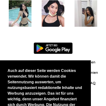
Information
Über uns
Zuschriften/Erfahrungen
Auch auf dieser Seite werden Cookies
Datenschutzerklärung
AGB
Datenschutzrichtlinien
verwendet. Wir können damit die
Seitennutzung auswerten, um
Nehmen Sie Kontakt mit uns auf
Affiliation
FAQ
nutzungsbasiert redaktionelle Inhalte und
Werbung anzuzeigen. Das ist für uns
Unsere anderen Websites
wichtig, denn unser Angebot finanziert
sich durch Werbung. Die Nutzung der