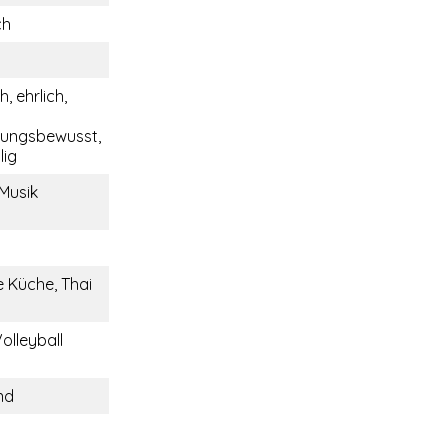
ch
, ehrlich,
tungsbewusst,
lig
 Musik
 Küche, Thai
olleyball
nd