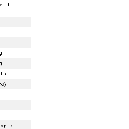
rachig
g
g
 ft)
lbs)
egree