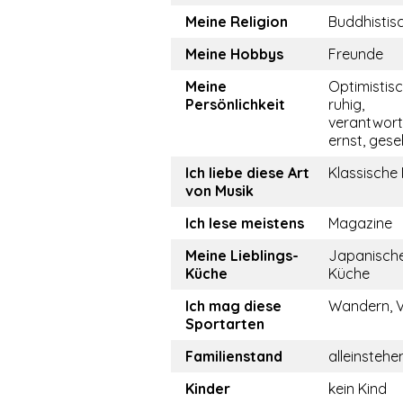
Meine Religion
Buddhistis
Meine Hobbys
Freunde
Meine
Optimistisch
Persönlichkeit
ruhig,
verantwor
ernst, gesel
Ich liebe diese Art
Klassische
von Musik
Ich lese meistens
Magazine
Meine Lieblings-
Japanische
Küche
Küche
Ich mag diese
Wandern, V
Sportarten
Familienstand
alleinstehe
Kinder
kein Kind