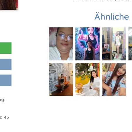
Ähnliche 
og.
d 45