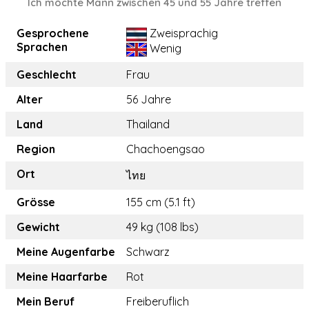
Ich möchte Mann zwischen 45 und 55 Jahre treffen
Gesprochene
Zweisprachig
Sprachen
Wenig
Geschlecht
Frau
Alter
56 Jahre
Land
Thailand
Region
Chachoengsao
Ort
ไทย
Grösse
155 cm (5.1 ft)
Gewicht
49 kg (108 lbs)
Meine Augenfarbe
Schwarz
Meine Haarfarbe
Rot
Mein Beruf
Freiberuflich