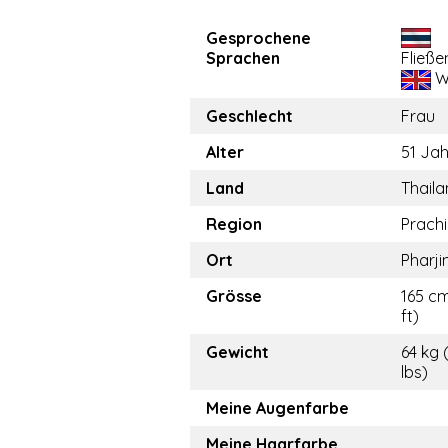
Gesprochene
Sprachen
Fließe
W
Geschlecht
Frau
Alter
51 Ja
Land
Thail
Region
Prachi
Ort
Pharji
Grösse
165 cm
ft)
Gewicht
64 kg 
lbs)
Meine Augenfarbe
Meine Haarfarbe