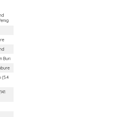
nd
enig
hre
and
n Buri
nbure
 (5.4
(141