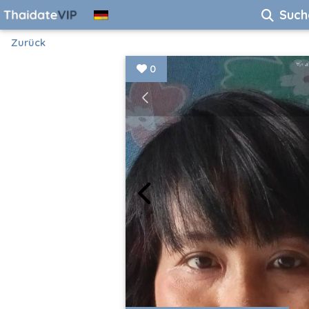
Such
Zurück
0