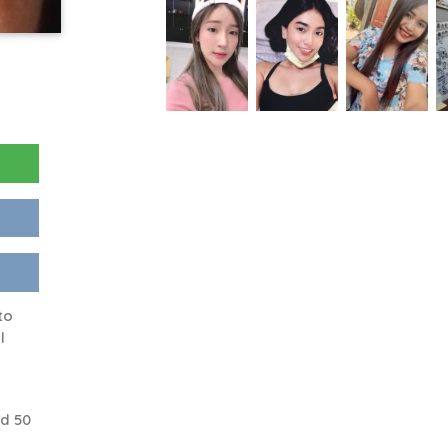
to
l
d 50