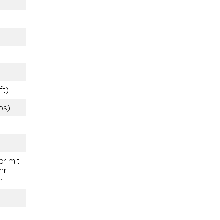
ft)
lbs)
r mit
hr
n