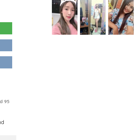
d 95
nd