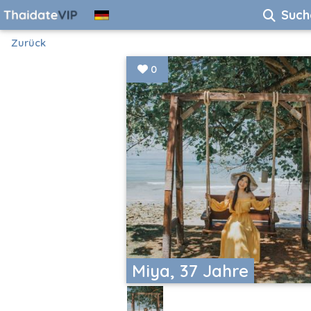
Such
Zurück
0
Miya, 37 Jahre