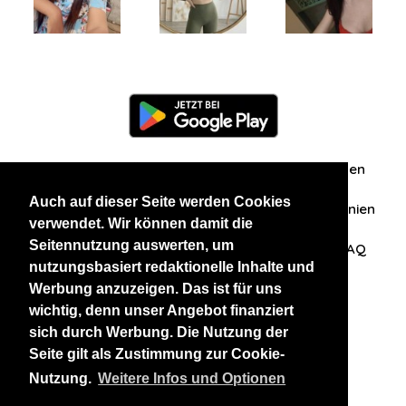
Information
Über uns
Zuschriften/Erfahrungen
Auch auf dieser Seite werden Cookies
Datenschutzerklärung
AGB
Datenschutzrichtlinien
verwendet. Wir können damit die
Seitennutzung auswerten, um
Nehmen Sie Kontakt mit uns auf
Affiliation
FAQ
nutzungsbasiert redaktionelle Inhalte und
Werbung anzuzeigen. Das ist für uns
Unsere anderen Websites
wichtig, denn unser Angebot finanziert
sich durch Werbung. Die Nutzung der
BlackAndBeauties
RussianKisses
Seite gilt als Zustimmung zur Cookie-
Nutzung.
Weitere Infos und Optionen
Copyright 2026 thaidatevip