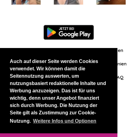
Information
Über uns
Zuschriften/Erfahrungen
Auch auf dieser Seite werden Cookies
Datenschutzerklärung
AGB
Datenschutzrichtlinien
verwendet. Wir können damit die
Seitennutzung auswerten, um
Nehmen Sie Kontakt mit uns auf
Affiliation
FAQ
nutzungsbasiert redaktionelle Inhalte und
Werbung anzuzeigen. Das ist für uns
Unsere anderen Websites
wichtig, denn unser Angebot finanziert
sich durch Werbung. Die Nutzung der
BlackAndBeauties
RussianKisses
Seite gilt als Zustimmung zur Cookie-
Nutzung.
Weitere Infos und Optionen
Copyright 2026 thaidatevip