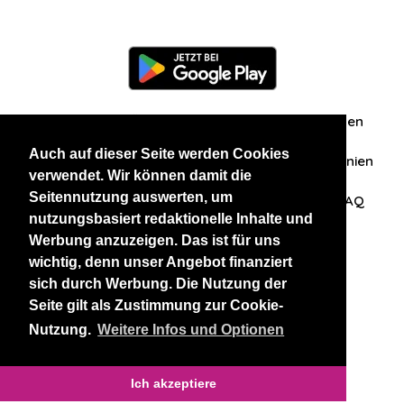
Information
Über uns
Zuschriften/Erfahrungen
Auch auf dieser Seite werden Cookies
Datenschutzerklärung
AGB
Datenschutzrichtlinien
verwendet. Wir können damit die
Seitennutzung auswerten, um
Nehmen Sie Kontakt mit uns auf
Affiliation
FAQ
nutzungsbasiert redaktionelle Inhalte und
Werbung anzuzeigen. Das ist für uns
Unsere anderen Websites
wichtig, denn unser Angebot finanziert
sich durch Werbung. Die Nutzung der
BlackAndBeauties
RussianKisses
Seite gilt als Zustimmung zur Cookie-
Nutzung.
Weitere Infos und Optionen
Copyright 2026 thaidatevip
Ich akzeptiere