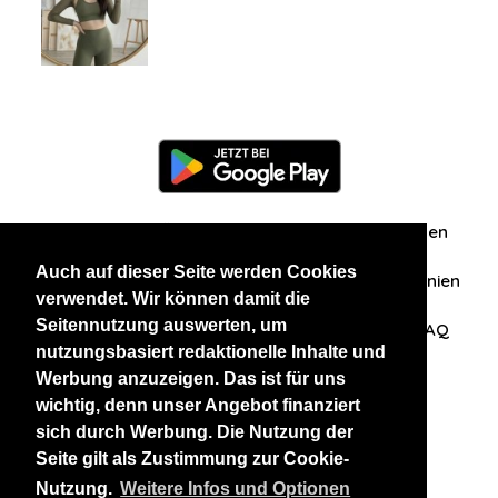
Information
Über uns
Zuschriften/Erfahrungen
Auch auf dieser Seite werden Cookies
Datenschutzerklärung
AGB
Datenschutzrichtlinien
verwendet. Wir können damit die
Seitennutzung auswerten, um
Nehmen Sie Kontakt mit uns auf
Affiliation
FAQ
nutzungsbasiert redaktionelle Inhalte und
Werbung anzuzeigen. Das ist für uns
Unsere anderen Websites
wichtig, denn unser Angebot finanziert
sich durch Werbung. Die Nutzung der
BlackAndBeauties
RussianKisses
Seite gilt als Zustimmung zur Cookie-
Nutzung.
Weitere Infos und Optionen