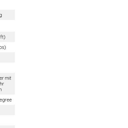
g
ft)
lbs)
r mit
hr
n
egree