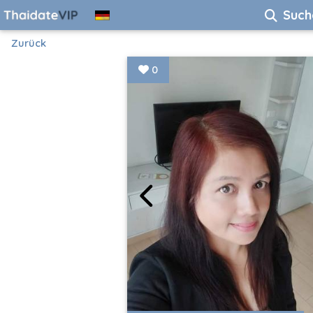
Such
Zurück
0