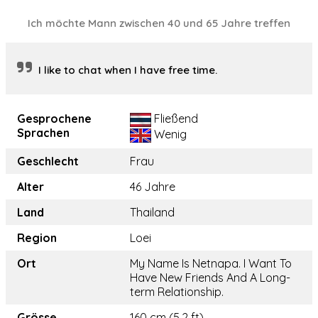
Ich möchte Mann zwischen 40 und 65 Jahre treffen
I like to chat when I have free time.
Gesprochene
Fließend
Sprachen
Wenig
Geschlecht
Frau
Alter
46 Jahre
Land
Thailand
Region
Loei
Ort
My Name Is Netnapa. I Want To
Have New Friends And A Long-
term Relationship.
Grösse
160 cm (5.2 ft)