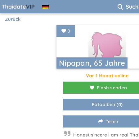
Such
Zurück
0
Nipapan, 65 Jahre
Vor 1 Monat online
Flash senden
Fotoalben
(0)
Teilen
Honest sincere I am real Tha