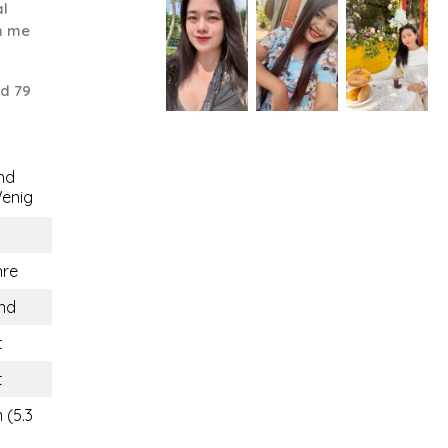
al
th me
d 79
nd
enig
hre
and
t
t
 (5.3