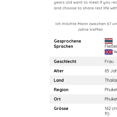
years old want to meet if you re
and choose to share rest life wi
Ich möchte Mann zwischen 67 un
Jahre treffen
Gesprochene
Sprachen
Fließe
W
Geschlecht
Frau
Alter
65 Ja
Land
Thail
Region
Phuke
Ort
Phuke
Grösse
162 cm
ft)