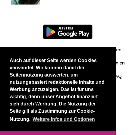
Information
Über uns
Zuschriften/Erfahrungen
Auch auf dieser Seite werden Cookies
Datenschutzerklärung
AGB
Datenschutzrichtlinien
verwendet. Wir können damit die
Seitennutzung auswerten, um
Nehmen Sie Kontakt mit uns auf
Affiliation
FAQ
nutzungsbasiert redaktionelle Inhalte und
Werbung anzuzeigen. Das ist für uns
Unsere anderen Websites
wichtig, denn unser Angebot finanziert
sich durch Werbung. Die Nutzung der
BlackAndBeauties
RussianKisses
Seite gilt als Zustimmung zur Cookie-
Nutzung.
Weitere Infos und Optionen
Copyright 2026 thaidatevip